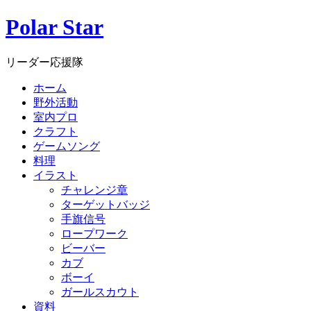
Polar Star
リーダー応援隊
ホーム
野外活動
室内プロ
クラフト
ゲームソング
料理
イラスト
チャレンジ章
ターゲットバッジ
手旗信号
ロープワーク
ビーバー
カブ
ボーイ
ガールスカウト
資料