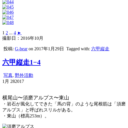
1
2
...
4
►
撮影日：2016年10月
投稿:
G-bear
on 2017年1月29日
Tagged with:
六甲縦走
六甲縦走1−4
写真
,
野外活動
1月
28
2017
横尾山〜須磨アルプス〜東山
・岩石が風化してできた「馬の背」のような尾根筋は「須磨
アルプス」と呼ばれスリルがある。
・東山（標高253m）。