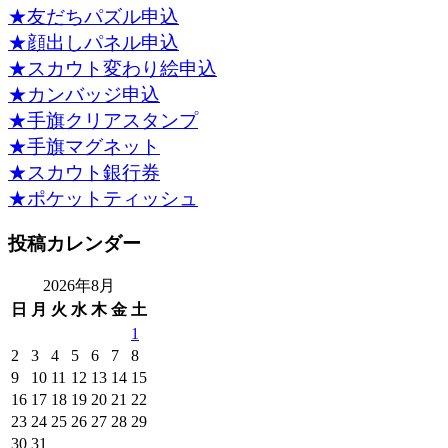
★友だちパズル申込
★顔出しパネル申込
★スカウト変わり絵申込
★カンバッジ申込
★手旗クリアスタンプ
★手旗マグネット
★スカウト銀行券
★ポケットティッシュ
投稿カレンダー
2026年8月
日
月
火
水
木
金
土
1
2
3
4
5
6
7
8
9
10
11
12
13
14
15
16
17
18
19
20
21
22
23
24
25
26
27
28
29
30
31