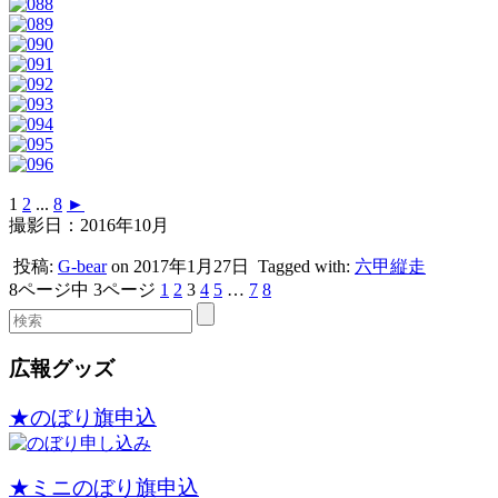
1
2
...
8
►
撮影日：2016年10月
投稿:
G-bear
on 2017年1月27日
Tagged with:
六甲縦走
8ページ中 3ページ
1
2
3
4
5
…
7
8
広報グッズ
★のぼり旗申込
★ミニのぼり旗申込