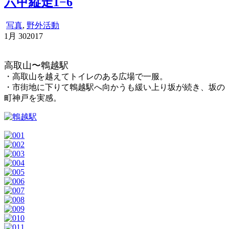
六甲縦走1−6
写真
,
野外活動
1月
30
2017
高取山〜鵯越駅
・高取山を越えてトイレのある広場で一服。
・市街地に下りて鵯越駅へ向かうも緩い上り坂が続き、坂の
町神戸を実感。