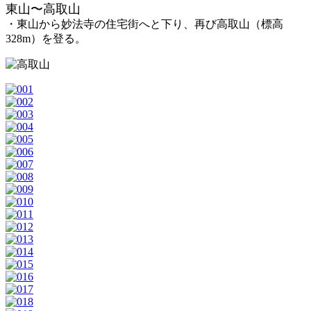
東山〜高取山
・東山から妙法寺の住宅街へと下り、再び高取山（標高
328m）を登る。