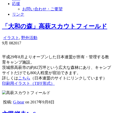
応援
お問い合わせ・ご要望
リンク
「大和の森」高萩スカウトフィールド
イラスト
,
野外活動
9月
08
2017
平成29年8月よりオープンした日本連盟が所有・管理する教
育キャンプ施設。
茨城県高萩市の約82万坪という広大な森林にあり、キャンプ
サイトだけでも800人程度が宿泊できます。
詳しくは
こちら
（日本連盟のサイトにリンクしています）
印刷用イラスト（TIFF形式）
投稿:
G-bear
on 2017年9月8日