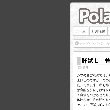
ホーム
野外活動
ターゲットバッジ ガ
肝試し 
資料
カブの舎営なのでは、
上げるのですが、その
た。それ以来、私も怖く
教育的な肝試しは怖が
て自信をつけさせたり
体験させて月の明かり
そこで、肝試し前のお