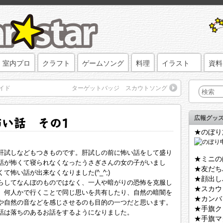
室内プロ
クラフト
ゲームソング
料理
イラスト
資料
イド
ターゲットバッジ スカウトソング
怖い話 その1
広報グッ
★のぼり
肝試しなどもつきものです。肝試しの前に怖い話をして盛り
★ミニの
話が怖くて寝られなくなったうさぎさんの女の子がいまし
★友だち
て怖い話が出来なくなりました(^_^;)
★顔出し
らしてなんぼのものではなく、一人や暗がりの恐怖を克服し
★スカウ
、何人かで行くことで同じ思いを共有したり、自然の暗闇を
★カンバ
や自然の音などを感じさせるのも目的の一つだと思います。
★手旗ク
話は落ちのあるお話をするようになりました。
★手旗マ