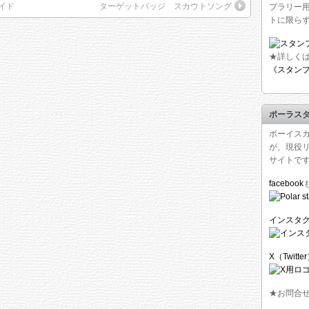
イド
ターゲットバッジ スカウトソング
プラリー
トに限ら
★詳しく
《スタン
ポーラス
ボーイス
が、現役
サイトで
facebook
インスタ
X（Twitte
★お問合