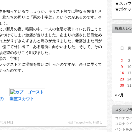
★スカウ
★ポケッ
物を知っているでしょうか。キリスト教では聖なる象徴とさ
、君たちの周りに「悪の十字架」というのがあるのです。そ
ょう。
投稿カレ
ない新月の夜、暗闇の中、一人の老婆が夜トイレに行こうと
ぶつけてしまい激痛が走りました。あまりの痛さに朝目覚め
れ上がりずきんずきんと痛みが走りました。老婆はまだ日が
に慌てて外に出て、ある場所に向かいました。そして、その
日
月
は絶望の余りこう叫びました。
（悪の十字架）
2
3
ラッグストアに湿布を買いに行ったのですが、余りに早くて
9
10
かったのです。
16
17
23
24
30
31
« 7月
の
幽霊スカウト
スタンプ
コロナウイ
4年5月14日
Tagged with:
肝試し
コロナウ
ベントを