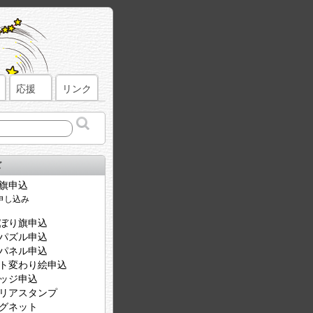
応援
リンク
ズ
旗申込
ぼり旗申込
パズル申込
パネル申込
ト変わり絵申込
ッジ申込
リアスタンプ
グネット