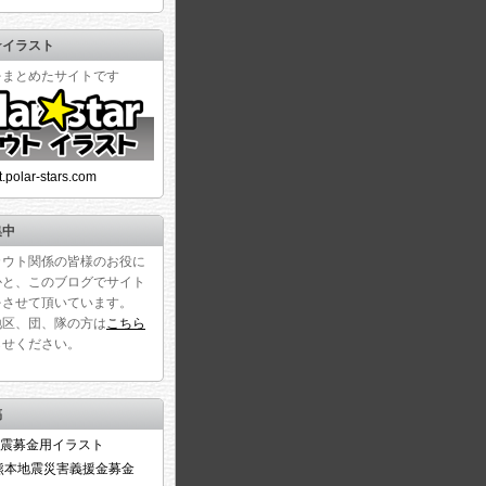
☆イラスト
をまとめたサイトです
ust.polar-stars.com
集中
カウト関係の皆様のお役に
かと、このブログでサイト
をさせて頂いています。
地区、団、隊の方は
こちら
らせください。
稿
震募金用イラスト
6熊本地震災害義援金募金