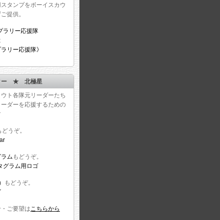
用スタンプをボーイスカウ
ずご提供。
は
プラリー応援隊》
ター ★ 北極星
カウト各隊元リーダーたち
リーダーを応援するための
す
もどうぞ。
グラム
もどうぞ。
r）
もどうぞ。
せ・ご要望は
こちらから