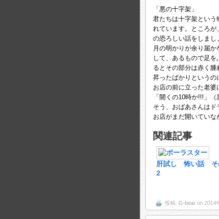
「悪の十字架」
君たちは十字架という
れています。ところが
の恐ろしい話をしまし
月の明かりが余り届か
して、あるもので足を
るとその部分は赤く腫
昇ったばかりというの
お店の前に立った老婆
「開くの10時か!!!」
そう、おばあさんはド
お店がまだ開いていな
関連記事
肝試し 怖い話 そ
2
投稿:
G-bear
on 201