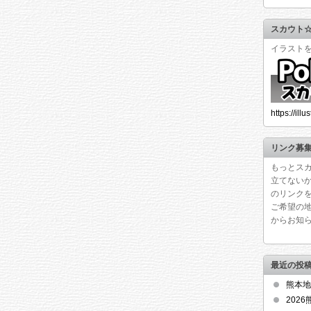
スカウト
イラスト
https://ill
リンク募
もっとス
立てない
のリンク
ご希望の
からお知
最近の投
熊本地
202