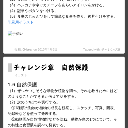
（3）ハンカチやネッカチーフをあらいアイロンをかける。
（4）記章やボタンをつける。
（5）食事のじゅんびをして簡単な食事を作り、後片付けをする。
印刷用イラスト
投稿:
G-bear
on 2013年4月8日
Tagged with:
チャレンジ章
チャレンジ章 自然保護
イラスト
1-6.自然保護
（1）ぜつめつしそうな動物か植物を調べ、それを救うためにはど
のようなことができるか考えて話をする。
（2）次のうち1つを実行する。
①1種類の動物か植物の成長を観察し、スケッチ、写真、図表、
記録帳などを使って発表する。
②動物園か自然博物館などを訪ね、動物か鳥の1つについて、そ
の特性と食習慣を調べて発表する。