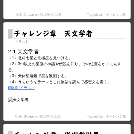
投稿:
G-bear
on 2013年4月11日
Tagged with:
チャレンジ章
チャレンジ章 天文学者
イラスト
2-1.天文学者
（1）北斗七星と北極星を見つける。
（2）3つ以上の星座の神話や伝説を知り、その位置をかくにんす
る。
（3）天体望遠鏡で星を観測する。
（4）うちゅうをテーマとした物語を読んで感想文を書く。
印刷用イラスト
投稿:
G-bear
on 2013年4月10日
Tagged with:
チャレンジ章