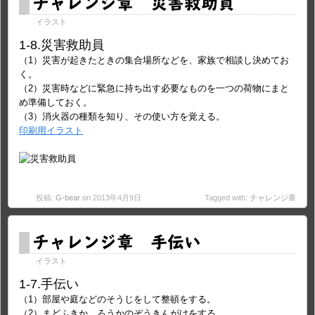
チャレンジ章 災害救助員
イラスト
1-8.災害救助員
（1）災害が起きたときの集合場所などを、家族で相談し決めてお
く。
（2）災害時などに緊急に持ち出す必要なものを一つの荷物にまと
め準備しておく。
（3）消火器の種類を知り、その使い方を覚える。
印刷用イラスト
投稿:
G-bear
on 2013年4月9日
Tagged with:
チャレンジ章
チャレンジ章 手伝い
イラスト
1-7.手伝い
（1）部屋や庭などのそうじをして整頓をする。
（2）まどふきか、ろうかのぞうきんがけをする。