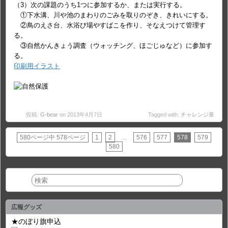
（3）次の課題のうち1つに参加するか、または実行する。
①下水溝、川や池のまわりのごみを取りのぞき、きれいにする。
②鳥のえさ台、水浴び場やすばこを作り、そなえつけて管理す
る。
③自然かんきょう調査（ウォッチング、ほごじゅなど）に参加す
る。
印刷用イラスト
投稿:
G-bear
on 2013年4月7日
Tagged with:
チャレンジ章
580ページ中 578ページ
1
2
…
576
577
578
579
580
広報グッズ
★のぼり旗申込