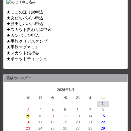
★ミニのぼり旗申込
★友だちパズル申込
★顔出しパネル申込
★スカウト変わり絵申込
★カンバッジ申込
★手旗クリアスタンプ
★手旗マグネット
★スカウト銀行券
★ポケットティッシュ
投稿カレンダー
2026年8月
日
月
火
水
木
金
土
1
2
3
4
5
6
7
8
9
10
11
12
13
14
15
16
17
18
19
20
21
22
23
24
25
26
27
28
29