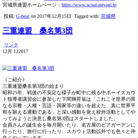
宮城県連盟ホームページ：
https://www.scout-miyagi.jp
投稿:
G-bear
on 2017年12月15日
Tagged with:
宮城県
三重連盟 桑名第3団
リンク
12月
12
2017
《ご紹介》
三重連盟桑名第3団の始まり
昭和25年、戦後の不安定な様子が町中に残る中ボーイスカウ
ト指導者講習会に参加した下間輝昇翁は「これこそ世界の異
なる宗教・人種・言語・国家等の違いを超えた、真に世界平
和を願える運動である」と深い感動を覚え校外活動としてや
ってみようと決意し桑名第3団はスタートしました。
会員さんの誕生会を毎月開いたり、名古屋のビアガーデンに
行ったり、旅行に行ったり、スカウト活動以外でも色々と仲
良くやっています。