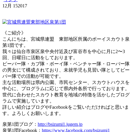
12月
15
2017
《ご紹介》
こんにちは、宮城県連盟 東部地区所属のボーイスカウト泉
第1団です。
我々は仙台市泉区泉中央付近及び富谷市を中心に月に2〜3
回、日曜日に活動をしております。
ビーバー隊・カブ隊・ボーイ隊・ベンチャー隊・ローバー隊
の男女にて構成されており、未就学児も見習い隊としてビー
バー隊での活動が可能です。
主な活動場所は県内公園、市民センター、スカウトハウスを
中心に、プログラムに応じて県内外各所で行っております。
世代に合わせたスカウト教育を地域の特徴を活かしたプログ
ラムで実施しています。
詳しい紹介はブログやFacebookをご覧いただければと思いま
す。よろしくお願いします。
泉第1団ブログ：
http://bsizumi1.jugem.jp
泉第1団Facebook：
https://www.facebook.com/bsizumi1