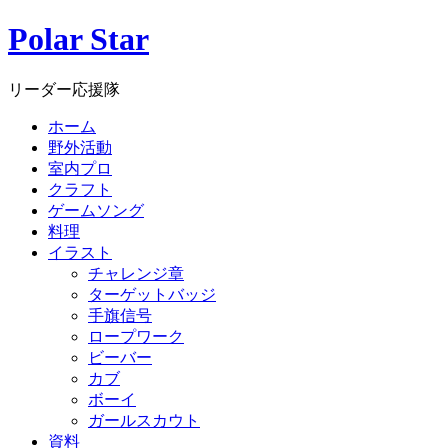
Polar Star
リーダー応援隊
ホーム
野外活動
室内プロ
クラフト
ゲームソング
料理
イラスト
チャレンジ章
ターゲットバッジ
手旗信号
ロープワーク
ビーバー
カブ
ボーイ
ガールスカウト
資料