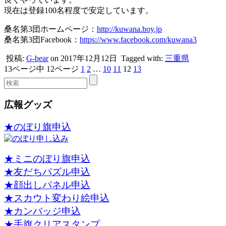
現在は登録100名程度で安定しています。
桑名第3団ホームページ：
http://kuwana.boy.jp
桑名第3団Facebook：
https://www.facebook.com/kuwana3
投稿:
G-bear
on 2017年12月12日
Tagged with:
三重県
13ページ中 12ページ
1
2
…
10
11
12
13
広報グッズ
★のぼり旗申込
★ミニのぼり旗申込
★友だちパズル申込
★顔出しパネル申込
★スカウト変わり絵申込
★カンバッジ申込
★手旗クリアスタンプ