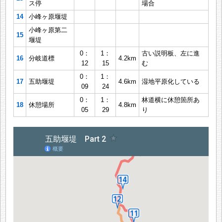
ス停
場合
14
小峰ヶ原堰堤
小峰ヶ原第二
15
堰堤
0：
1：
古い説明板、左に進
16
分岐道標
4.2km
12
15
む
0：
1：
17
五助堰堤
4.6km
湿地平原化している
09
24
0：
1：
林道横に休憩箇所あ
18
休憩場所
4.8km
05
29
り