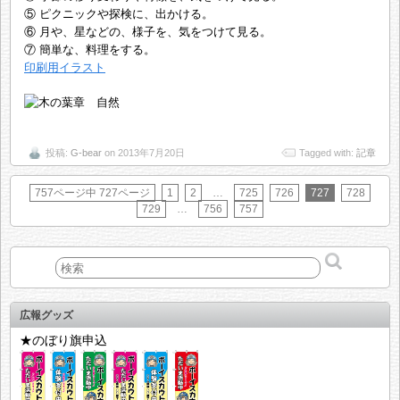
⑤ ピクニックや探検に、出かける。
⑥ 月や、星などの、様子を、気をつけて見る。
⑦ 簡単な、料理をする。
印刷用イラスト
投稿:
G-bear
on 2013年7月20日
Tagged with:
記章
757ページ中 727ページ
1
2
…
725
726
727
728
729
…
756
757
広報グッズ
★のぼり旗申込