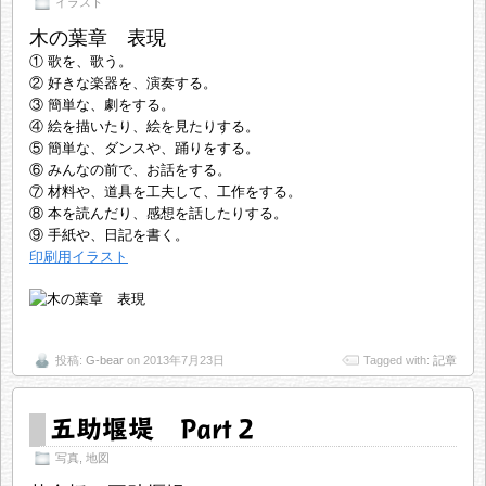
イラスト
木の葉章 表現
① 歌を、歌う。
② 好きな楽器を、演奏する。
③ 簡単な、劇をする。
④ 絵を描いたり、絵を見たりする。
⑤ 簡単な、ダンスや、踊りをする。
⑥ みんなの前で、お話をする。
⑦ 材料や、道具を工夫して、工作をする。
⑧ 本を読んだり、感想を話したりする。
⑨ 手紙や、日記を書く。
印刷用イラスト
投稿:
G-bear
on 2013年7月23日
Tagged with:
記章
五助堰堤 Part 2
写真
,
地図