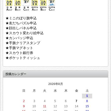
★ミニのぼり旗申込
★友だちパズル申込
★顔出しパネル申込
★スカウト変わり絵申込
★カンバッジ申込
★手旗クリアスタンプ
★手旗マグネット
★スカウト銀行券
★ポケットティッシュ
投稿カレンダー
2026年8月
日
月
火
水
木
金
土
1
2
3
4
5
6
7
8
9
10
11
12
13
14
15