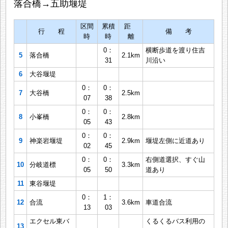
落合橋→五助堰堤
区間
累積
距
行 程
備 考
時
時
離
0：
横断歩道を渡り住吉
5
落合橋
2.1km
31
川沿い
6
大谷堰堤
0：
0：
7
大谷橋
2.5km
07
38
0：
0：
8
小峯橋
2.8km
05
43
0：
0：
9
神楽岩堰堤
2.9km
堰堤左側に近道あり
02
45
0：
0：
右側道選択、すぐ山
10
分岐道標
3.3km
05
50
道あり
11
東谷堰堤
0：
1：
12
合流
3.6km
車道合流
13
03
エクセル東バ
くるくるバス利用の
13