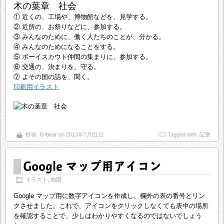
木の葉章 社会
① 近くの、工場や、博物館などを、見学する。
② 近所の、お祭りなどに、参加する。
③ みんなのために、働く人たちのことが、分かる。
④ みんなのためになることをする。
⑤ ボーイスカウト仲間の集まりに、参加する。
⑥ 交通の、決まりを、守る。
⑦ よその国の話を、聞く。
印刷用イラスト
投稿:
G-bear
on 2013年7月21日
Tagged with:
記章
Google マップ用アイコン
イラスト
,
地図
Google マップ用に数字アイコンを作成し、欄外の表の番号とリン
クさせました。これで、アイコンをクリックしなくても表中の場所
を確認することで、少しはわかりやすくなるのではないでしょう