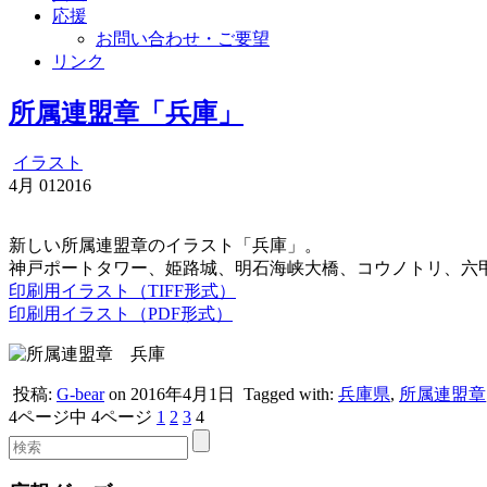
応援
お問い合わせ・ご要望
リンク
所属連盟章「兵庫」
イラスト
4月
01
2016
新しい所属連盟章のイラスト「兵庫」。
神戸ポートタワー、姫路城、明石海峡大橋、コウノトリ、六
印刷用イラスト（TIFF形式）
印刷用イラスト（PDF形式）
投稿:
G-bear
on 2016年4月1日
Tagged with:
兵庫県
,
所属連盟章
4ページ中 4ページ
1
2
3
4