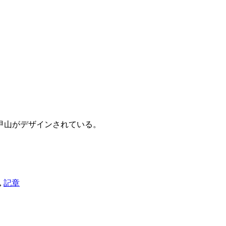
甲山がデザインされている。
,
記章