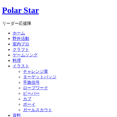
Polar Star
リーダー応援隊
ホーム
野外活動
室内プロ
クラフト
ゲームソング
料理
イラスト
チャレンジ章
ターゲットバッジ
手旗信号
ロープワーク
ビーバー
カブ
ボーイ
ガールスカウト
資料