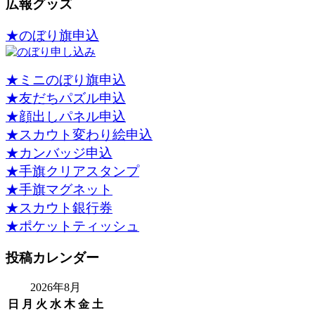
広報グッズ
★のぼり旗申込
★ミニのぼり旗申込
★友だちパズル申込
★顔出しパネル申込
★スカウト変わり絵申込
★カンバッジ申込
★手旗クリアスタンプ
★手旗マグネット
★スカウト銀行券
★ポケットティッシュ
投稿カレンダー
2026年8月
日
月
火
水
木
金
土