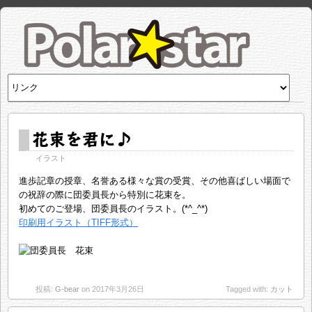
花束を君に♪
イラスト
進歩記章の授章、名誉ある様々な賞の受賞、その他喜ばしい場面で
の祝辞の際に団委員長から特別に花束を。
初めてのご登場、団委員長のイラスト。(*^_^*)
印刷用イラスト（TIFF形式）
投稿:
G-bear
on 2017年3月26日
Tagged with:
カット