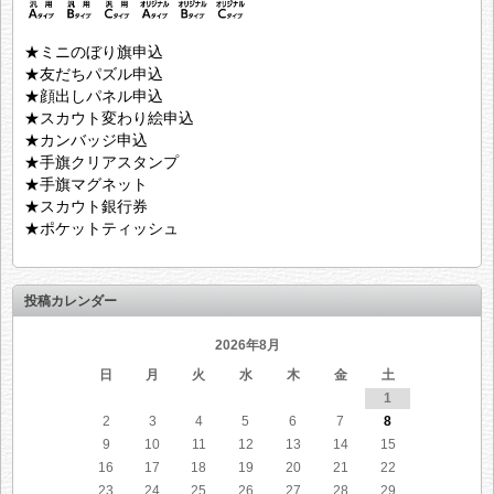
★ミニのぼり旗申込
★友だちパズル申込
★顔出しパネル申込
★スカウト変わり絵申込
★カンバッジ申込
★手旗クリアスタンプ
★手旗マグネット
★スカウト銀行券
★ポケットティッシュ
投稿カレンダー
2026年8月
日
月
火
水
木
金
土
1
2
3
4
5
6
7
8
9
10
11
12
13
14
15
16
17
18
19
20
21
22
23
24
25
26
27
28
29