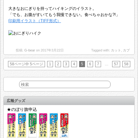
大きなおにぎりを持ってハイキングのイラスト。
「でも、お腹がすいてもう我慢できない。食べちゃおかな?!」
印刷用イラスト（TIFF形式）
投稿:
G-bear
on 2017年3月22日
Tagged with:
カット
,
カブ
58ページ中 5ページ
1
2
3
4
5
6
7
…
57
58
広報グッズ
★のぼり旗申込