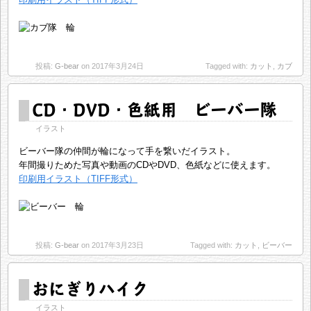
投稿:
G-bear
on 2017年3月24日
Tagged with:
カット
,
カブ
CD・DVD・色紙用 ビーバー隊
イラスト
ビーバー隊の仲間が輪になって手を繋いだイラスト。
年間撮りためた写真や動画のCDやDVD、色紙などに使えます。
印刷用イラスト（TIFF形式）
投稿:
G-bear
on 2017年3月23日
Tagged with:
カット
,
ビーバー
おにぎりハイク
イラスト