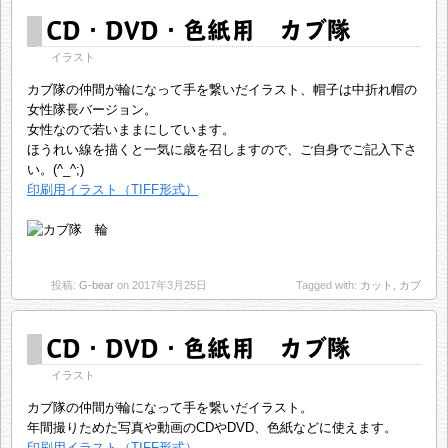
CD・DVD・色紙用 カブ隊
イラスト
カブ隊の仲間が輪になって手を繋いだイラスト、帽子は中折れ帽の
女性隊長バージョン。
女性なので若いままにしています。
ほうれい線を描くと一気に歳を召しますので、ご自身でご記入下さ
い。(^_^;)
印刷用イラスト（TIFF形式）
投稿:
G-bear
on 2017年3月25日
Tagged with:
カット
,
カブ
CD・DVD・色紙用 カブ隊
イラスト
カブ隊の仲間が輪になって手を繋いだイラスト。
年間撮りためた写真や動画のCDやDVD、色紙などに使えます。
印刷用イラスト（TIFF形式）