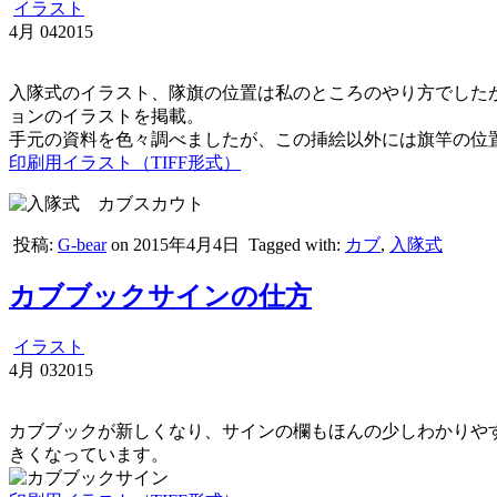
イラスト
4月
04
2015
入隊式のイラスト、隊旗の位置は私のところのやり方でした
ョンのイラストを掲載。
手元の資料を色々調べましたが、この挿絵以外には旗竿の位
印刷用イラスト（TIFF形式）
投稿:
G-bear
on 2015年4月4日
Tagged with:
カブ
,
入隊式
カブブックサインの仕方
イラスト
4月
03
2015
カブブックが新しくなり、サインの欄もほんの少しわかりや
きくなっています。