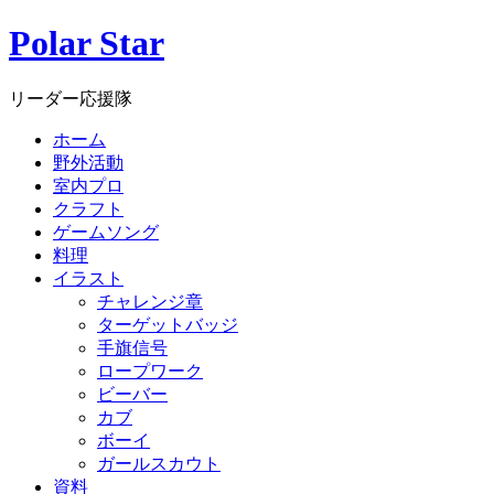
Polar Star
リーダー応援隊
ホーム
野外活動
室内プロ
クラフト
ゲームソング
料理
イラスト
チャレンジ章
ターゲットバッジ
手旗信号
ロープワーク
ビーバー
カブ
ボーイ
ガールスカウト
資料