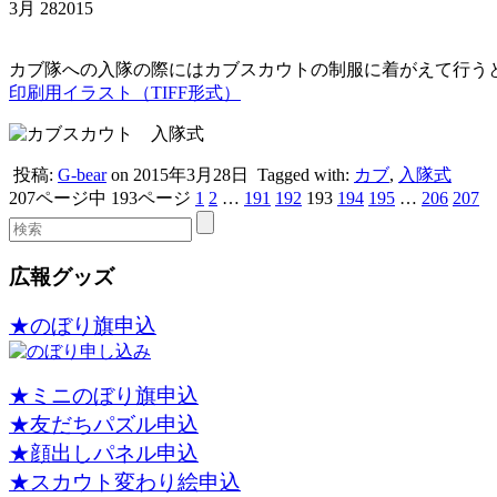
3月
28
2015
カブ隊への入隊の際にはカブスカウトの制服に着がえて行う
印刷用イラスト（TIFF形式）
投稿:
G-bear
on 2015年3月28日
Tagged with:
カブ
,
入隊式
207ページ中 193ページ
1
2
…
191
192
193
194
195
…
206
207
広報グッズ
★のぼり旗申込
★ミニのぼり旗申込
★友だちパズル申込
★顔出しパネル申込
★スカウト変わり絵申込