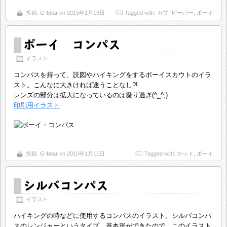
投稿:
G-bear
on 2015年1月19日
Tagged with:
カブ
,
ビーバー
,
ボーイ
ボーイ コンパス
イラスト
コンパスを持って、読図やハイキングをするボーイスカウトのイラ
スト。こんなに大きければ迷うことなし?!
レンズの部分は拡大になっているのは凝り過ぎ(^_^;)
印刷用イラスト
投稿:
G-bear
on 2015年1月11日
Tagged with:
カット
,
ボーイ
シルバコンパス
イラスト
ハイキングの時などに使用するコンパスのイラスト。シルバコンパ
スのレンジャーというタイプ。基本形ができたので、このイラスト