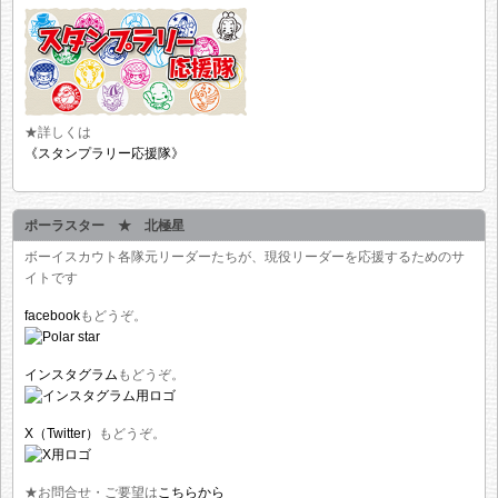
★詳しくは
《スタンプラリー応援隊》
ポーラスター ★ 北極星
ボーイスカウト各隊元リーダーたちが、現役リーダーを応援するためのサ
イトです
facebook
もどうぞ。
インスタグラム
もどうぞ。
X（Twitter）
もどうぞ。
★お問合せ・ご要望は
こちらから