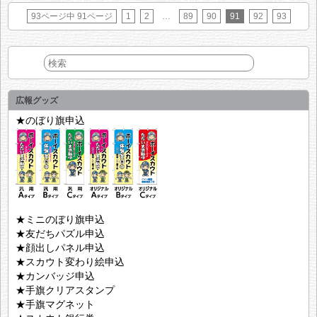
93ページ中 91ページ
1
2
…
89
90
91
92
93
広報グッズ
★のぼり旗申込
★ミニのぼり旗申込
★友だちパズル申込
★顔出しパネル申込
★スカウト変わり絵申込
★カンバッジ申込
★手旗クリアスタンプ
★手旗マグネット