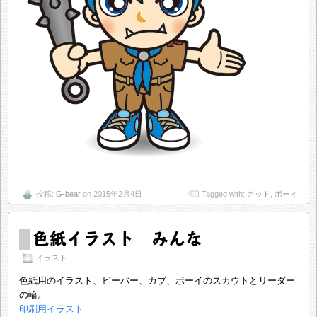
投稿:
G-bear
on 2015年2月4日
Tagged with:
カット
,
ボーイ
色紙イラスト みんな
イラスト
色紙用のイラスト、ビーバー、カブ、ボーイのスカウトとリーダー
の輪。
印刷用イラスト